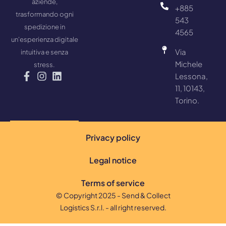
aziende,
+885
trasformando ogni
543
spedizione in
4565
un'esperienza digitale
Via
intuitiva e senza
Michele
stress.
Lessona,
11, 10143,
Torino.
Privacy policy
Legal notice
Terms of service
© Copyright 2025 - Send & Collect
Logistics S.r.l. - all right reserved.