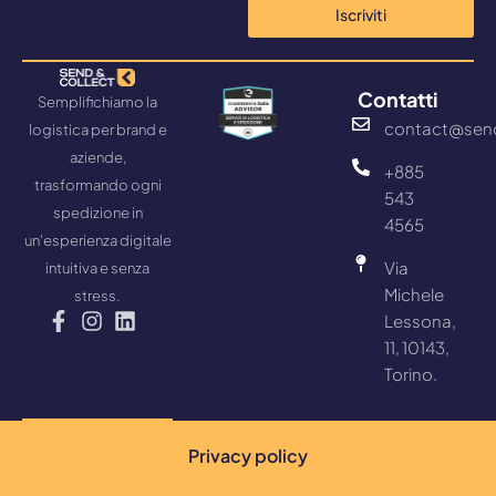
Iscriviti
Contatti
Semplifichiamo la
contact@sen
logistica per brand e
aziende,
+885
trasformando ogni
543
spedizione in
4565
un'esperienza digitale
Via
intuitiva e senza
Michele
stress.
Lessona,
11, 10143,
Torino.
Privacy policy