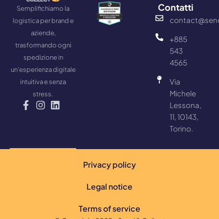
Contatti
Semplifichiamo la
contact@sen
logistica per brand e
aziende,
+885
trasformando ogni
543
spedizione in
4565
un'esperienza digitale
Via
intuitiva e senza
Michele
stress.
Lessona,
11, 10143,
Torino.
Privacy policy
Legal notice
Terms of service