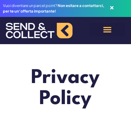
Vuoi diventare un parcel point?
Non esitare a contattarci,
per te un’offerta importante!
Privacy
Policy