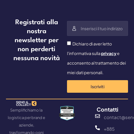
Registrati alla
nostra
newsletter per
Dichiaro di aver letto
non perderti
l'informativa sulla
privacy
e
nessuna novità
acconsento al trattamento dei
miei dati personali.
Iscriviti
Contatti
Semplifichiamo la
contact@sen
logistica per brand e
aziende,
+885
trasformando ogni