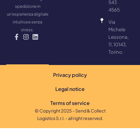
543
spedizione in
4565
un'esperienza digitale
Via
intuitiva e senza
Michele
stress.
Lessona,
11, 10143,
Torino.
Privacy policy
Legal notice
Terms of service
© Copyright 2025 - Send & Collect
Logistics S.r.l. - all right reserved.